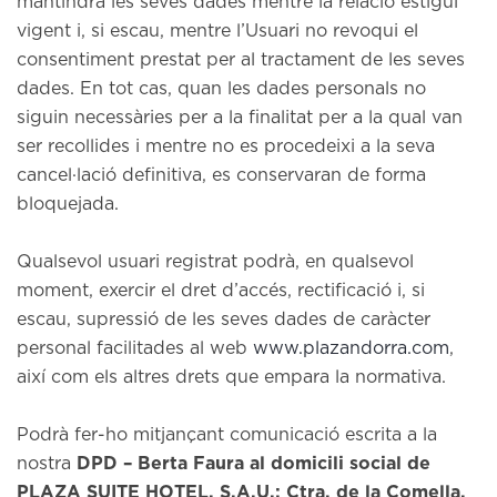
mantindrà les seves dades mentre la relació estigui
vigent i, si escau, mentre l’Usuari no revoqui el
consentiment prestat per al tractament de les seves
dades. En tot cas, quan les dades personals no
siguin necessàries per a la finalitat per a la qual van
ser recollides i mentre no es procedeixi a la seva
cancel·lació definitiva, es conservaran de forma
bloquejada.
Qualsevol usuari registrat podrà, en qualsevol
moment, exercir el dret d’accés, rectificació i, si
escau, supressió de les seves dades de caràcter
personal facilitades al web
www.plazandorra.com
,
així com els altres drets que empara la normativa.
Podrà fer-ho mitjançant comunicació escrita a la
nostra
DPD – Berta Faura al domicili social de
PLAZA SUITE HOTEL, S.A.U.; Ctra. de la Comella,