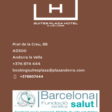
Prat de la Creu, 88
AD500
Andorra la Vella
+376 874 444
bookingsuitesplaza@plazandorra.com
+376607444