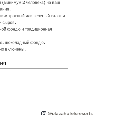
и (минимум 2 человека) на ваш
ания.
ния: красный или зеленый салат и
и сыров.
ной фондю и традиционная
ие: шоколадный фондю.
но включены.
НИЯ
@plazahotelsresorts