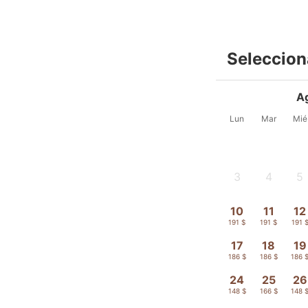
Seleccion
A
Lun
Mar
Mié
3
4
5
-
-
-
10
11
12
191 $
191 $
191 
17
18
19
186 $
186 $
186 
24
25
26
148 $
166 $
148 