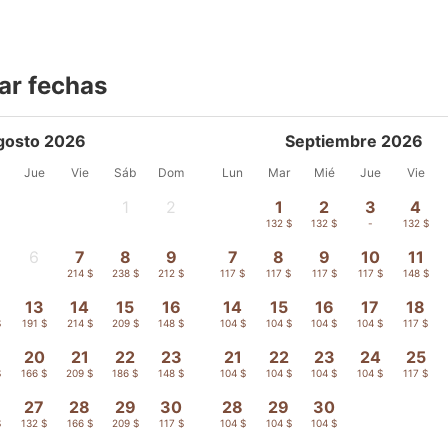
ar fechas
gosto 2026
Septiembre 2026
Jue
Vie
Sáb
Dom
Lun
Mar
Mié
Jue
Vie
1
2
1
2
3
4
-
-
132 $
132 $
-
132 $
6
7
8
9
7
8
9
10
11
-
214 $
238 $
212 $
117 $
117 $
117 $
117 $
148 $
13
14
15
16
14
15
16
17
18
$
191 $
214 $
209 $
148 $
104 $
104 $
104 $
104 $
117 $
20
21
22
23
21
22
23
24
25
$
166 $
209 $
186 $
148 $
104 $
104 $
104 $
104 $
117 $
27
28
29
30
28
29
30
$
132 $
166 $
209 $
117 $
104 $
104 $
104 $