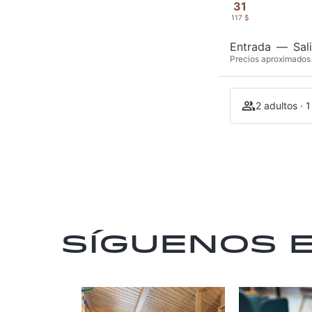
31
117 $
Entrada
—
Sal
Precios aproximados 
2 adultos · 
Síguenos 