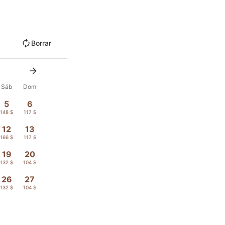
Borrar
Sáb
Dom
5
6
148 $
117 $
12
13
166 $
117 $
19
20
132 $
104 $
26
27
132 $
104 $