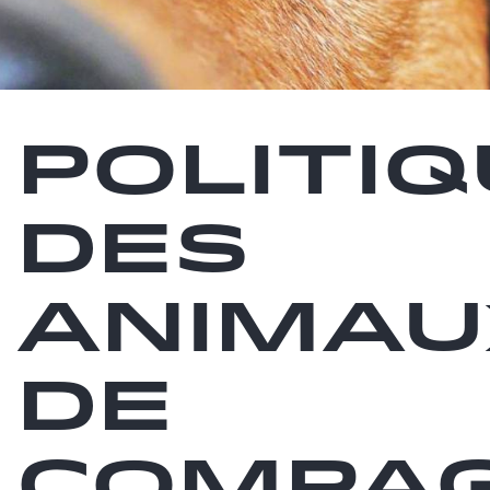
Politi
des
animau
de
compag