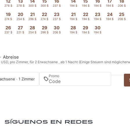
12
13
14
15
16
14
15
16
17
18
278 $
278 $
300 $
300 $
237 $
194 $
194 $
194 $
194 $
206 $
19
20
21
22
23
21
22
23
24
25
274 $
254 $
296 $
274 $
237 $
194 $
194 $
194 $
194 $
206 $
26
27
28
29
30
28
29
30
$
237 $
221 $
254 $
296 $
206 $
194 $
194 $
194 $
—
Abreise
n USD, pro Zimmer, für 2 Erwachsene , ab 1 Nacht (Einige Steuern sind möglicherw
Promo
achsene · 1 Zimmer
Síguenos en redes