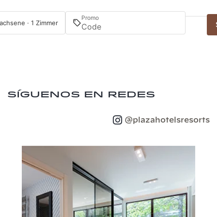
Promo
achsene · 1 Zimmer
Síguenos en redes
@plazahotelsresorts