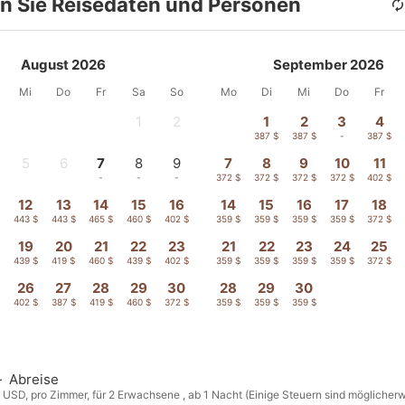
n Sie Reisedaten und Personen
August 2026
September 2026
Mi
Do
Fr
Sa
So
Mo
Di
Mi
Do
Fr
1
2
1
2
3
4
-
-
387 $
387 $
-
387 $
5
6
7
8
9
7
8
9
10
11
-
-
-
-
-
372 $
372 $
372 $
372 $
402 $
12
13
14
15
16
14
15
16
17
18
$
443 $
443 $
465 $
460 $
402 $
359 $
359 $
359 $
359 $
372 $
19
20
21
22
23
21
22
23
24
25
$
439 $
419 $
460 $
439 $
402 $
359 $
359 $
359 $
359 $
372 $
26
27
28
29
30
28
29
30
402 $
387 $
419 $
460 $
372 $
359 $
359 $
359 $
—
Abreise
n USD, pro Zimmer, für 2 Erwachsene , ab 1 Nacht (Einige Steuern sind möglicherw