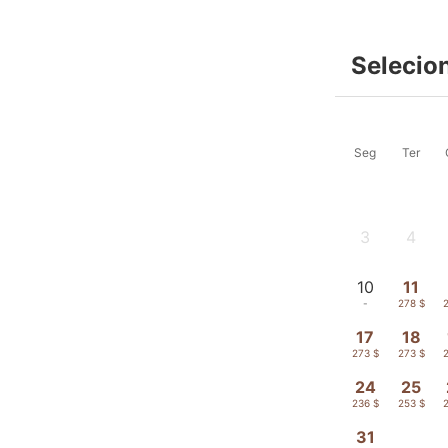
Selecio
Seg
Ter
3
4
-
-
10
11
-
278 $
17
18
273 $
273 $
24
25
236 $
253 $
31