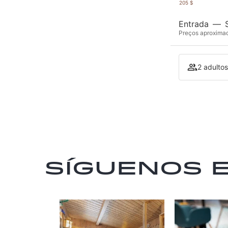
205 $
Entrada
—
Preços aproximado
2 adultos
Síguenos 