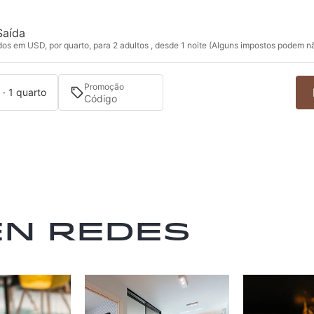
Saída
s em USD, por quarto, para 2 adultos , desde 1 noite (Alguns impostos podem nã
Promoção
 · 1 quarto
en redes