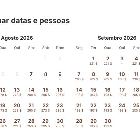
nar datas e pessoas
Agosto 2026
Setembro 2026
Qua
Qui
Sex
Sáb
Dom
Seg
Ter
Qua
Qui
Sex
1
2
1
2
3
4
-
-
221 $
221 $
-
221 
5
6
7
8
9
7
8
9
10
11
-
-
-
-
-
205 $
205 $
205 $
205 $
236 
12
13
14
15
16
14
15
16
17
18
278 $
278 $
299 $
295 $
236 $
193 $
193 $
193 $
193 $
205 
19
20
21
22
23
21
22
23
24
25
273 $
253 $
295 $
273 $
236 $
193 $
193 $
193 $
193 $
205 
26
27
28
29
30
28
29
30
236 $
221 $
253 $
295 $
205 $
193 $
193 $
193 $