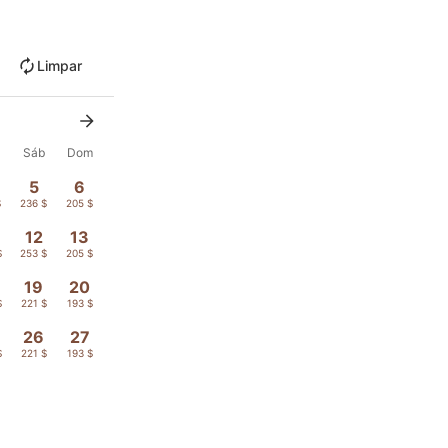
Limpar
Sáb
Dom
5
6
$
236 $
205 $
12
13
$
253 $
205 $
19
20
$
221 $
193 $
26
27
$
221 $
193 $